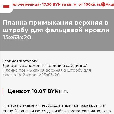
еталлочерепица- 17,50 BYN за кв. м. от 100кв. м.
Акция
Планка примыкания верхняя в
штробу для фальцевой кровли
15х63х20
Главная
/
Каталог
/
Доборные элементы кровли и сайдинга
/
Планка примыкания верхняя в штробу для
фальцевой кровли 15х63х20
Цена:
от 10,07 BYN
м.п.
Планка примыкания необходима для монтажа кровли к
стене. Устанавливается для избежание затекания воды по